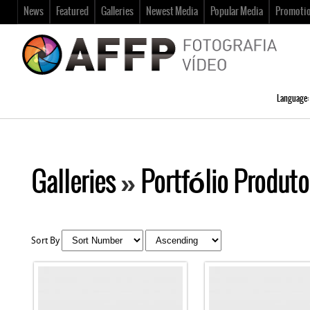
News
Featured
Galleries
Newest Media
Popular Media
Promoti
Language:
Galleries
»
Portfólio Produto
Sort By