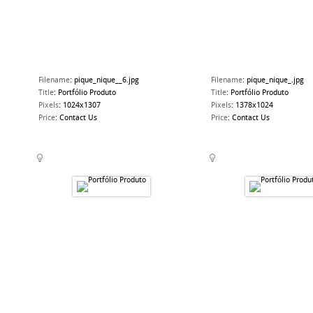
Filename
:
pique_nique__6.jpg
Filename
:
pique_nique_.jpg
Title
:
Portfólio Produto
Title
:
Portfólio Produto
Pixels
:
1024x1307
Pixels
:
1378x1024
Price
:
Contact Us
Price
:
Contact Us