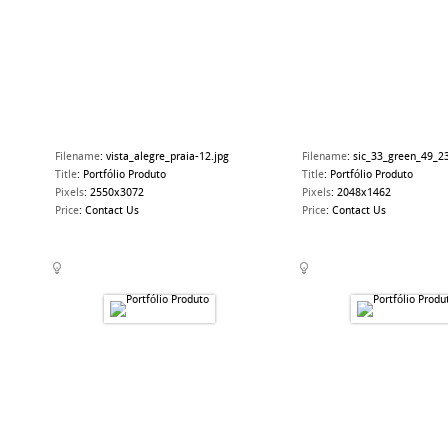
Filename
:
vista_alegre_praia-12.jpg
Filename
:
sic_33_green_49_23
Title
:
Portfólio Produto
Title
:
Portfólio Produto
Pixels
:
2550x3072
Pixels
:
2048x1462
Price
:
Contact Us
Price
:
Contact Us