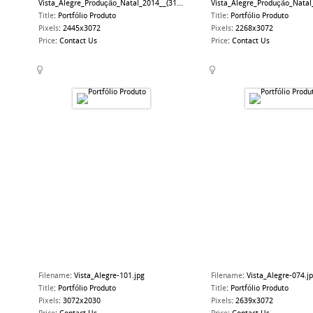
Vista_Alegre_Produção_Natal_2014__(31...
Vista_Alegre_Produção_Natal_
Title
:
Portfólio Produto
Title
:
Portfólio Produto
Pixels
:
2445x3072
Pixels
:
2268x3072
Price
:
Contact Us
Price
:
Contact Us
Filename
:
Vista_Alegre-101.jpg
Filename
:
Vista_Alegre-074.j
Title
:
Portfólio Produto
Title
:
Portfólio Produto
Pixels
:
3072x2030
Pixels
:
2639x3072