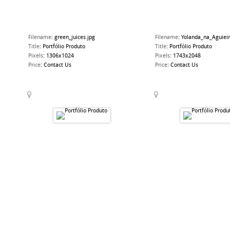
Filename
:
green_juices.jpg
Filename
:
Yolanda_na_Aguieir
Title
:
Portfólio Produto
Title
:
Portfólio Produto
Pixels
:
1306x1024
Pixels
:
1743x2048
Price
:
Contact Us
Price
:
Contact Us