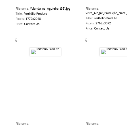
Filename
:
Yolanda_na_Aguieira_(35).jpg
Filename
:
Vista_Alegre_Produção_Natal_
Title
:
Portfólio Produto
Title
:
Portfólio Produto
Pixels
:
1779x2048
Pixels
:
2768x3072
Price
:
Contact Us
Price
:
Contact Us
Filename
:
Filename
: