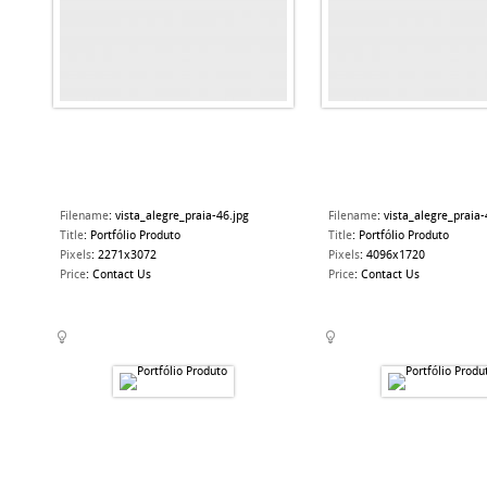
Filename
:
vista_alegre_praia-46.jpg
Filename
:
vista_alegre_praia-
Title
:
Portfólio Produto
Title
:
Portfólio Produto
Pixels
:
2271x3072
Pixels
:
4096x1720
Price
:
Contact Us
Price
:
Contact Us