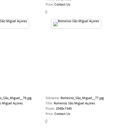
Price
:
Contact Us
s_São_Miguel__78.jpg
Filename
:
Romeiros_São_Miguel__77.jpg
o Miguel Açores
Title
:
Romeiros São Miguel Açores
Pixels
:
2048x1540
Price
:
Contact Us