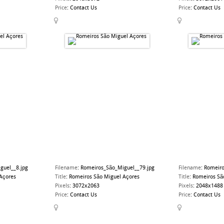
Price
:
Contact Us
Price
:
Contact Us
guel__8.jpg
Filename
:
Romeiros_São_Miguel__79.jpg
Filename
:
Romeiro
Açores
Title
:
Romeiros São Miguel Açores
Title
:
Romeiros Sã
Pixels
:
3072x2063
Pixels
:
2048x1488
Price
:
Contact Us
Price
:
Contact Us