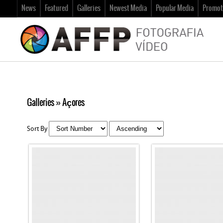
News
Featured
Galleries
Newest Media
Popular Media
Promot
Galleries
»
Açores
Sort By