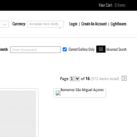
Your Cart:
0
Items
Currency:
Login
Create An Account
Lightboxes
European Euro (EUR)
earch:
Current Gallery Only
Advanced Search
Page
of
16
(312 items total)