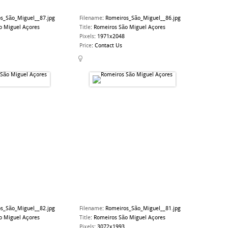
s_São_Miguel__87.jpg
Filename
:
Romeiros_São_Miguel__86.jpg
o Miguel Açores
Title
:
Romeiros São Miguel Açores
Pixels
:
1971x2048
Price
:
Contact Us
s_São_Miguel__82.jpg
Filename
:
Romeiros_São_Miguel__81.jpg
o Miguel Açores
Title
:
Romeiros São Miguel Açores
Pixels
:
3072x1993