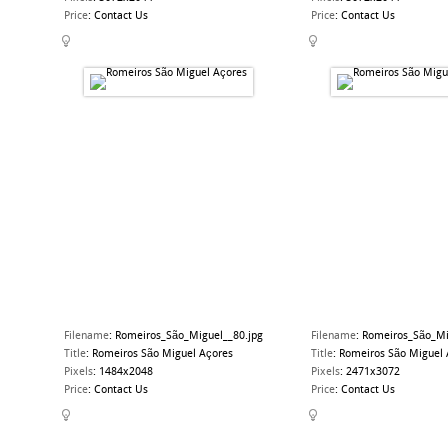
Price
:
Contact Us
Price
:
Contact Us
Filename
:
Romeiros_São_Miguel__80.jpg
Filename
:
Romeiros_São_Mi
Title
:
Romeiros São Miguel Açores
Title
:
Romeiros São Miguel 
Pixels
:
1484x2048
Pixels
:
2471x3072
Price
:
Contact Us
Price
:
Contact Us