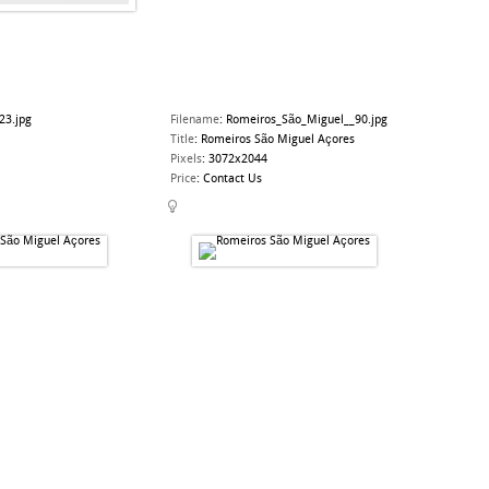
23.jpg
Filename
:
Romeiros_São_Miguel__90.jpg
Title
:
Romeiros São Miguel Açores
Pixels
:
3072x2044
Price
:
Contact Us