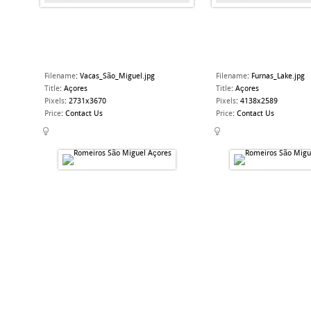
Filename
:
Vacas_São_Miguel.jpg
Filename
:
Furnas_Lake.jpg
Title
:
Açores
Title
:
Açores
Pixels
:
2731x3670
Pixels
:
4138x2589
Price
:
Contact Us
Price
:
Contact Us