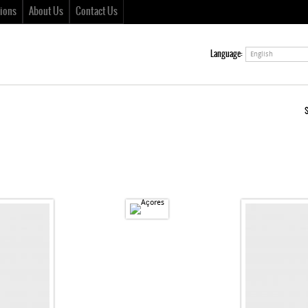
ions
About Us
Contact Us
Language:
English
S