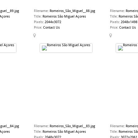
guel__89.jpg
Filename
:
Romeiros_São_Miguel__88.jpg
Filename
:
Romeiro
Açores
Title
:
Romeiros São Miguel Açores
Title
:
Romeiros Sã
Pixels
:
2044x3072
Pixels
:
2048x1498
Price
:
Contact Us
Price
:
Contact Us
guel__84.jpg
Filename
:
Romeiros_São_Miguel__83.jpg
Filename
:
Romeiro
Açores
Title
:
Romeiros São Miguel Açores
Title
:
Romeiros Sã
Pixels
:
2048x3072
Pixels
:
3072x2061