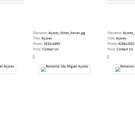
Filename
:
Açores_Vistas_Aerias.jpg
Filename
:
Açores_
Title
:
Açores
Title
:
Açores
Pixels
:
3532x2490
Pixels
:
4256x2832
Price
:
Contact Us
Price
:
Contact Us